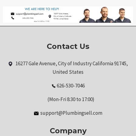
Contact Us
16277 Gale Avenue, City of Industry California 91745,
United States
626-530-7046
(Mon-Fri 8:30 to 17:00)
support@Plumbingsell.com
Company